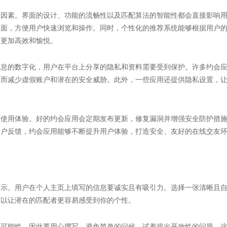
要因素。界面的设计、功能的流畅性以及匹配算法的智能性都会直接影响
界面，方便用户快速浏览和操作。同时，个性化的推荐系统能够根据用户
时更加高效和愉悦。
信息的数字化，用户在平台上分享的隐私和资料需要受到保护。许多约会
从而减少虚假账户和潜在的安全威胁。此外，一些应用还提供隐私设置，
和使用体验。好的约会应用会定期发布更新，修复漏洞并增强安全防护措
用户反馈，约会应用能够不断提升用户体验，打造安全、友好的在线交友
展示。用户在个人主页上填写的信息要诚实且有吸引力。选择一张清晰且
可以让潜在的匹配者更容易感受到你的个性。
的可能性，因此要用心撰写。避免简单的问候，试着提出开放性的问题，