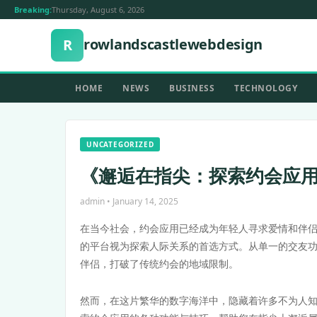
Breaking:
Thursday, August 6, 2026
rowlandscastlewebdesign
R
HOME
NEWS
BUSINESS
TECHNOLOGY
UNCATEGORIZED
《邂逅在指尖：探索约会应
admin • January 14, 2025
在当今社会，约会应用已经成为年轻人寻求爱情和伴
的平台视为探索人际关系的首选方式。从单一的交友
伴侣，打破了传统约会的地域限制。
然而，在这片繁华的数字海洋中，隐藏着许多不为人