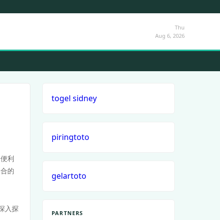
Thu
Aug 6, 2026
togel sidney
piringtoto
一便利
道合的
gelartoto
深入探
PARTNERS