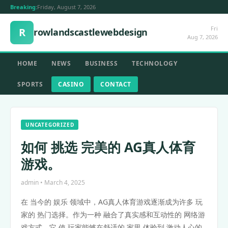
Breaking:
Friday, August 7, 2026
Fri
R
rowlandscastlewebdesign
Aug 7, 2026
HOME
NEWS
BUSINESS
TECHNOLOGY
SPORTS
CASINO
CONTACT
UNCATEGORIZED
如何 挑选 完美的 AG真人体育
游戏。
admin • March 4, 2025
在 当今的 娱乐 领域中，AG真人体育游戏逐渐成为许多 玩
家的 热门选择。作为一种 融合了真实感和互动性的 网络游
戏方式，它 使 玩家能够在舒适的 家里 体验到 激动人心的