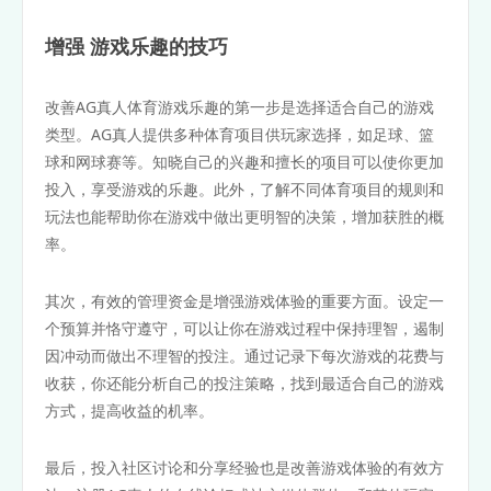
增强 游戏乐趣的技巧
改善AG真人体育游戏乐趣的第一步是选择适合自己的游戏
类型。AG真人提供多种体育项目供玩家选择，如足球、篮
球和网球赛等。知晓自己的兴趣和擅长的项目可以使你更加
投入，享受游戏的乐趣。此外，了解不同体育项目的规则和
玩法也能帮助你在游戏中做出更明智的决策，增加获胜的概
率。
其次，有效的管理资金是增强游戏体验的重要方面。设定一
个预算并恪守遵守，可以让你在游戏过程中保持理智，遏制
因冲动而做出不理智的投注。通过记录下每次游戏的花费与
收获，你还能分析自己的投注策略，找到最适合自己的游戏
方式，提高收益的机率。
最后，投入社区讨论和分享经验也是改善游戏体验的有效方