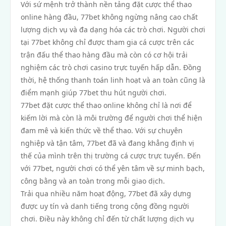
Với sứ mệnh trở thành nền tảng đặt cược thể thao
online hàng đầu, 77bet không ngừng nâng cao chất
lượng dịch vụ và đa dạng hóa các trò chơi. Người chơi
tại 77bet không chỉ được tham gia cá cược trên các
trận đấu thể thao hàng đầu mà còn có cơ hội trải
nghiệm các trò chơi casino trực tuyến hấp dẫn. Đồng
thời, hệ thống thanh toán linh hoạt và an toàn cũng là
điểm mạnh giúp 77bet thu hút người chơi.
77bet đặt cược thể thao online không chỉ là nơi để
kiếm lời mà còn là môi trường để người chơi thể hiện
đam mê và kiến thức về thể thao. Với sự chuyên
nghiệp và tận tâm, 77bet đã và đang khẳng định vị
thế của mình trên thị trường cá cược trực tuyến. Đến
với 77bet, người chơi có thể yên tâm về sự minh bạch,
công bằng và an toàn trong mỗi giao dịch.
Trải qua nhiều năm hoạt động, 77bet đã xây dựng
được uy tín và danh tiếng trong cộng đồng người
chơi. Điều này không chỉ đến từ chất lượng dịch vụ