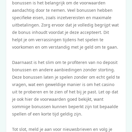
bonussen is het belangrijk om de voorwaarden
aandachtig door te nemen. Veel bonussen hebben
specifieke eisen, zoals inzetvereisten en maximale
uitbetalingen. Zorg ervoor dat je volledig begrijpt wat
de bonus inhoudt voordat je deze accepteert. Dit
helpt je om verrassingen tijdens het spelen te
voorkomen en om verstandig met je geld om te gaan.
Daarnaast is het slim om te profiteren van no deposit
bonussen en andere aanbiedingen zonder storting.
Deze bonussen laten je spelen zonder om echt geld te
vragen, wat een geweldige manier is om het casino
uit te proberen en te zien of het bij je past. Let op dat
je ook hier de voorwaarden goed bekijkt, want
sommige bonussen kunnen beperkt zijn tot bepaalde
spellen of een korte tijd geldig zijn.
Tot slot, meld je aan voor nieuwsbrieven en volg je