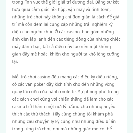
trong lĩnh vực thế giới giải trí đương đại. Bằng sự kết
hợp giữa cảm giác hồi hộp, vận may và tính toán,
những trò chơi này không chỉ đơn giản là cách để giải
trí mà còn đem lại cung cấp những trải nghiệm kỳ
diệu cho người chơi. Ở các casino, bao gồm những
ánh đèn lấp lánh đến các tiếng động của những chiếc
máy đánh bạc, tất cả điều này tạo nên một không
gian đầy mê hoặc, khiến cho người ta khó lòng cưỡng
lại.
Mỗi trò chơi casino đều mang các điều kỳ diệu riêng,
có các ván poker đầy kịch tính cho đến những vòng
quay lôi cuốn của bánh roulette. Sự phong phú trong
các cách chơi cùng với chiến thắng đã làm cho các
casino trở thành một nơi lý tưởng cho những ai yêu
thích các thử thách. Hãy cùng chúng tôi khám phá
những câu chuyện ly kỳ cũng như những điều bí ẩn
trong từng trò chơi, nơi mà những giấc mơ có thể