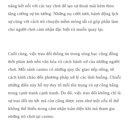
năng kết nối với các tay chơi để tạo sự thoải mái kèm theo
tăng cường sự tin tưởng. Những nụ cười tươi, hành động lịch
sự cùng với cách trò chuyện mềm mỏng tất cả góp phần làm
cho người chơi cảm nhận đặc biệt và muốn quay lại.
Cuối cùng, việc trao đổi thông tin trong sòng bạc cũng đồng
thời phản ánh nền văn hóa và cách hành xử của những người
chơi. Mỗi sảnh casino có những quy tắc giao tiếp riêng, từ
cách kính chào đến phương pháp xử lý các tình huống. Chuỗi
những điều này hỗ trợ duy trì mối tôn trọng và sự công bằng
trong cạnh tranh cạnh tranh. Do đó, việc trao đổi không chỉ là
sự trao đổi tin tức mà còn cũng được xem như một yếu tố thể
không thể thiếu trong cảm nhận toàn diện khi mà tham gia
những trò chơi tại casino.