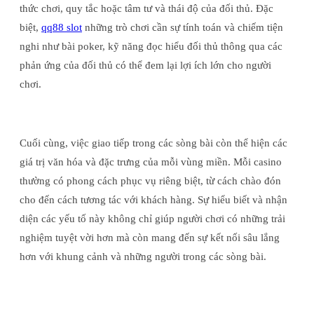
thức chơi, quy tắc hoặc tâm tư và thái độ của đối thủ. Đặc
biệt,
qq88 slot
những trò chơi cần sự tính toán và chiếm tiện
nghi như bài poker, kỹ năng đọc hiểu đối thủ thông qua các
phản ứng của đối thủ có thể đem lại lợi ích lớn cho người
chơi.
Cuối cùng, việc giao tiếp trong các sòng bài còn thể hiện các
giá trị văn hóa và đặc trưng của mỗi vùng miền. Mỗi casino
thường có phong cách phục vụ riêng biệt, từ cách chào đón
cho đến cách tương tác với khách hàng. Sự hiểu biết và nhận
diện các yếu tố này không chỉ giúp người chơi có những trải
nghiệm tuyệt vời hơn mà còn mang đến sự kết nối sâu lắng
hơn với khung cảnh và những người trong các sòng bài.