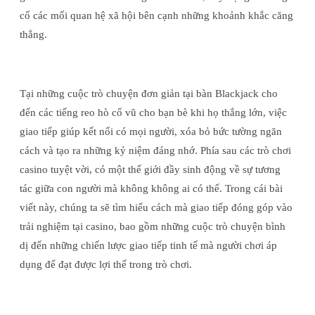
cố các mối quan hệ xã hội bên cạnh những khoảnh khắc căng
thẳng.
Tại những cuộc trò chuyện đơn giản tại bàn Blackjack cho
đến các tiếng reo hò cổ vũ cho bạn bè khi họ thắng lớn, việc
giao tiếp giúp kết nối có mọi người, xóa bỏ bức tường ngăn
cách và tạo ra những kỷ niệm đáng nhớ. Phía sau các trò chơi
casino tuyệt vời, có một thế giới đầy sinh động về sự tương
tác giữa con người mà không không ai có thể. Trong cái bài
viết này, chúng ta sẽ tìm hiểu cách mà giao tiếp đóng góp vào
trải nghiệm tại casino, bao gồm những cuộc trò chuyện bình
dị đến những chiến lược giao tiếp tinh tế mà người chơi áp
dụng để đạt được lợi thế trong trò chơi.