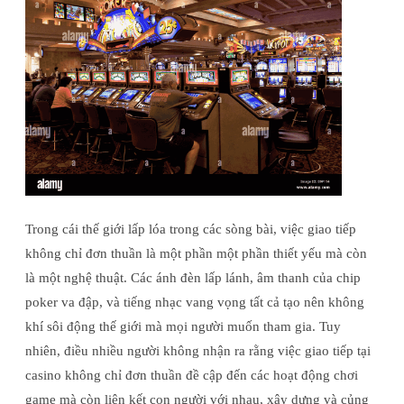
Trong cái thế giới lấp lóa trong các sòng bài, việc giao tiếp
không chỉ đơn thuần là một phần một phần thiết yếu mà còn
là một nghệ thuật. Các ánh đèn lấp lánh, âm thanh của chip
poker va đập, và tiếng nhạc vang vọng tất cả tạo nên không
khí sôi động thế giới mà mọi người muốn tham gia. Tuy
nhiên, điều nhiều người không nhận ra rằng việc giao tiếp tại
casino không chỉ đơn thuần đề cập đến các hoạt động chơi
game mà còn liên kết con người với nhau, xây dựng và củng