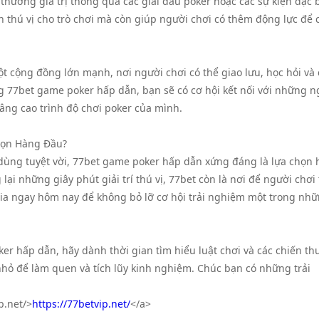
hưởng giá trị thông qua các giải đấu poker hoặc các sự kiện đặc b
 thú vị cho trò chơi mà còn giúp người chơi có thêm động lực để 
ột cộng đồng lớn mạnh, nơi người chơi có thể giao lưu, học hỏi và 
 77bet game poker hấp dẫn, bạn sẽ có cơ hội kết nối với những n
âng cao trình độ chơi poker của mình.
họn Hàng Đầu?
 dùng tuyệt vời, 77bet game poker hấp dẫn xứng đáng là lựa chọn
i những giây phút giải trí thú vị, 77bet còn là nơi để người chơi
gia ngay hôm nay để không bỏ lỡ cơ hội trải nghiệm một trong nh
r hấp dẫn, hãy dành thời gian tìm hiểu luật chơi và các chiến th
hỏ để làm quen và tích lũy kinh nghiệm. Chúc bạn có những trải
p.net/>
https://77betvip.net/
</a>