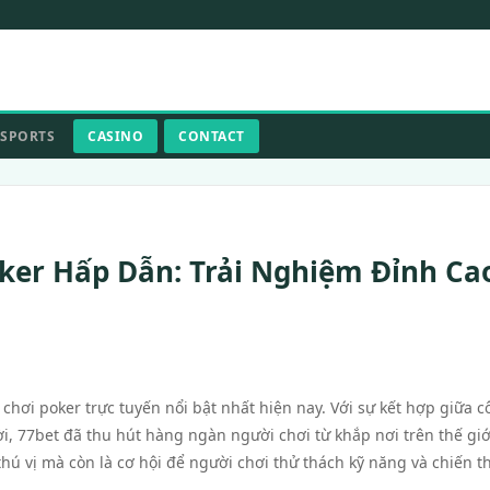
SPORTS
CASINO
CONTACT
er Hấp Dẫn: Trải Nghiệm Đỉnh Ca
 chơi poker trực tuyến nổi bật nhất hiện nay. Với sự kết hợp giữa 
i, 77bet đã thu hút hàng ngàn người chơi từ khắp nơi trên thế giới
thú vị mà còn là cơ hội để người chơi thử thách kỹ năng và chiến t