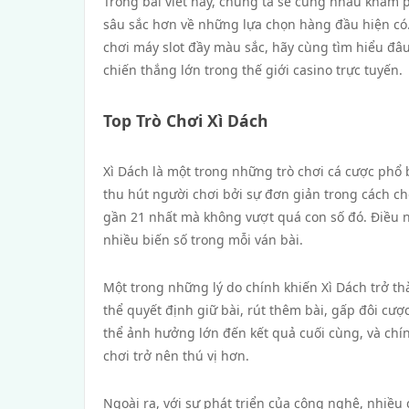
Trong bài viết này, chúng ta sẽ cùng nhau khám p
sâu sắc hơn về những lựa chọn hàng đầu hiện có.
chơi máy slot đầy màu sắc, hãy cùng tìm hiểu đâu
chiến thắng lớn trong thế giới casino trực tuyến.
Top Trò Chơi Xì Dách
Xì Dách là một trong những trò chơi cá cược phổ b
thu hút người chơi bởi sự đơn giản trong cách ch
gần 21 nhất mà không vượt quá con số đó. Điều này
nhiều biến số trong mỗi ván bài.
Một trong những lý do chính khiến Xì Dách trở thà
thể quyết định giữ bài, rút thêm bài, gấp đôi cượ
thể ảnh hưởng lớn đến kết quả cuối cùng, và chín
chơi trở nên thú vị hơn.
Ngoài ra, với sự phát triển của công nghệ, nhiều