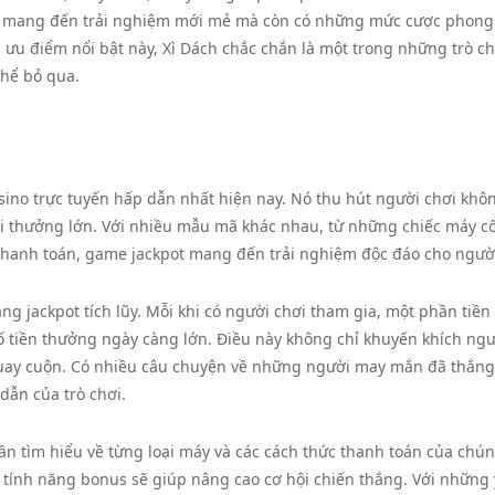
hỉ mang đến trải nghiệm mới mẻ mà còn có những mức cược phong
 ưu điểm nổi bật này, Xì Dách chắc chắn là một trong những trò ch
thể bỏ qua.
sino trực tuyến hấp dẫn nhất hiện nay. Nó thu hút người chơi khô
iải thưởng lớn. Với nhiều mẫu mã khác nhau, từ những chiếc máy c
thanh toán, game jackpot mang đến trải nghiệm độc đáo cho người
ng jackpot tích lũy. Mỗi khi có người chơi tham gia, một phần tiền
số tiền thưởng ngày càng lớn. Điều này không chỉ khuyến khích ng
quay cuộn. Có nhiều câu chuyện về những người may mắn đã thắng
 dẫn của trò chơi.
ần tìm hiểu về từng loại máy và các cách thức thanh toán của chún
ác tính năng bonus sẽ giúp nâng cao cơ hội chiến thắng. Với những 