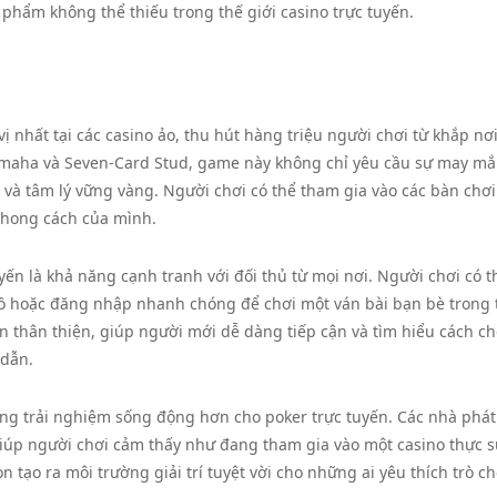
phẩm không thể thiếu trong thế giới casino trực tuyến.
ị nhất tại các casino ảo, thu hút hàng triệu người chơi từ khắp nơi
, Omaha và Seven-Card Stud, game này không chỉ yêu cầu sự may m
 và tâm lý vững vàng. Người chơi có thể tham gia vào các bàn chơi
phong cách của mình.
n là khả năng cạnh tranh với đối thủ từ mọi nơi. Người chơi có t
 lồ hoặc đăng nhập nhanh chóng để chơi một ván bài bạn bè trong 
n thân thiện, giúp người mới dễ dàng tiếp cận và tìm hiểu cách ch
 dẫn.
g trải nghiệm sống động hơn cho poker trực tuyến. Các nhà phát 
iúp người chơi cảm thấy như đang tham gia vào một casino thực s
tạo ra môi trường giải trí tuyệt vời cho những ai yêu thích trò ch