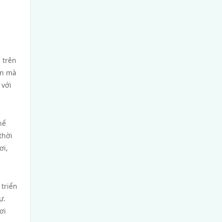
https://uu-88.net/
Crypto
 trên
ắn mà
casino utan spelpaus
 với
utländska casino
hể
svensk casino
thời
ơi,
casino utan svensk licens
triển
casino utan spelpaus
ự.
ơi
casino utan svensk licens