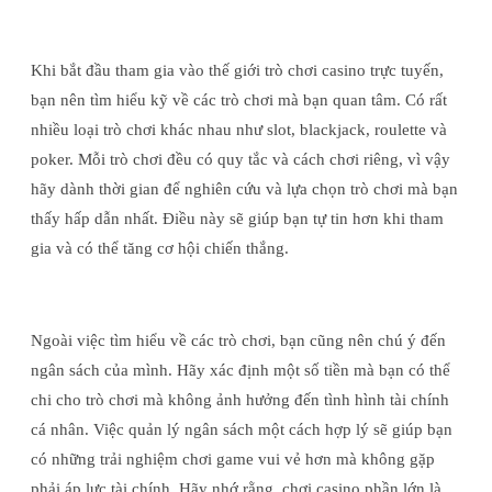
Khi bắt đầu tham gia vào thế giới trò chơi casino trực tuyến,
bạn nên tìm hiểu kỹ về các trò chơi mà bạn quan tâm. Có rất
nhiều loại trò chơi khác nhau như slot, blackjack, roulette và
poker. Mỗi trò chơi đều có quy tắc và cách chơi riêng, vì vậy
hãy dành thời gian để nghiên cứu và lựa chọn trò chơi mà bạn
thấy hấp dẫn nhất. Điều này sẽ giúp bạn tự tin hơn khi tham
gia và có thể tăng cơ hội chiến thắng.
Ngoài việc tìm hiểu về các trò chơi, bạn cũng nên chú ý đến
ngân sách của mình. Hãy xác định một số tiền mà bạn có thể
chi cho trò chơi mà không ảnh hưởng đến tình hình tài chính
cá nhân. Việc quản lý ngân sách một cách hợp lý sẽ giúp bạn
có những trải nghiệm chơi game vui vẻ hơn mà không gặp
phải áp lực tài chính. Hãy nhớ rằng, chơi casino phần lớn là