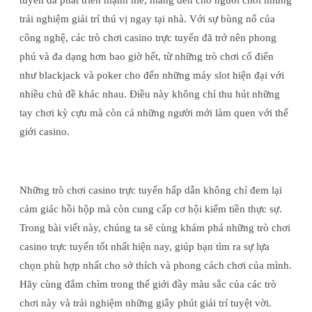
tuyến đã phát triển mạnh mẽ, mang đến cho người chơi những
trải nghiệm giải trí thú vị ngay tại nhà. Với sự bùng nổ của
công nghệ, các trò chơi casino trực tuyến đã trở nên phong
phú và đa dạng hơn bao giờ hết, từ những trò chơi cổ điển
như blackjack và poker cho đến những máy slot hiện đại với
nhiều chủ đề khác nhau. Điều này không chỉ thu hút những
tay chơi kỳ cựu mà còn cả những người mới làm quen với thế
giới casino.
Những trò chơi casino trực tuyến hấp dẫn không chỉ đem lại
cảm giác hồi hộp mà còn cung cấp cơ hội kiếm tiền thực sự.
Trong bài viết này, chúng ta sẽ cùng khám phá những trò chơi
casino trực tuyến tốt nhất hiện nay, giúp bạn tìm ra sự lựa
chọn phù hợp nhất cho sở thích và phong cách chơi của mình.
Hãy cùng đắm chìm trong thế giới đầy màu sắc của các trò
chơi này và trải nghiệm những giây phút giải trí tuyệt vời.