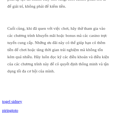
để giải trí, không phải để kiếm tiền.
Cuối cùng, khi đã quen với việc chơi, hãy thử tham gia vào
các chương trình khuyến mãi hoặc bonus mà các casino trực
tuyến cung cấp. Những ưu đãi này có thể giúp bạn có thêm
tiền để chơi hoặc tăng thời gian trải nghiệm mà không tốn
kém quá nhiều. Hãy luôn đọc kỹ các điều khoản và điều kiện
của các chương trình này để có quyết định thông minh và tận
dụng tối đa cơ hội của mình.
togel sidney
piringtoto