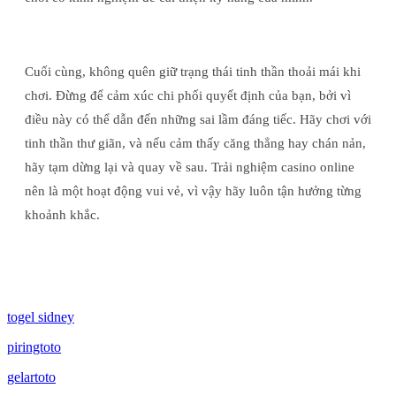
Cuối cùng, không quên giữ trạng thái tinh thần thoải mái khi
chơi. Đừng để cảm xúc chi phối quyết định của bạn, bởi vì
điều này có thể dẫn đến những sai lầm đáng tiếc. Hãy chơi với
tinh thần thư giãn, và nếu cảm thấy căng thẳng hay chán nản,
hãy tạm dừng lại và quay về sau. Trải nghiệm casino online
nên là một hoạt động vui vẻ, vì vậy hãy luôn tận hưởng từng
khoảnh khắc.
togel sidney
piringtoto
gelartoto