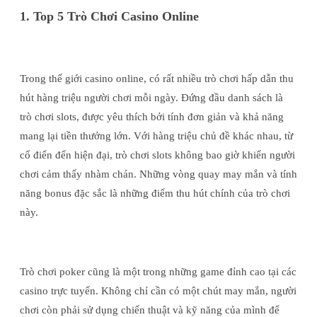
1. Top 5 Trò Chơi Casino Online
Trong thế giới casino online, có rất nhiều trò chơi hấp dẫn thu
hút hàng triệu người chơi mỗi ngày. Đứng đầu danh sách là
trò chơi slots, được yêu thích bởi tính đơn giản và khả năng
mang lại tiền thưởng lớn. Với hàng triệu chủ đề khác nhau, từ
cổ điển đến hiện đại, trò chơi slots không bao giờ khiến người
chơi cảm thấy nhàm chán. Những vòng quay may mắn và tính
năng bonus đặc sắc là những điểm thu hút chính của trò chơi
này.
Trò chơi poker cũng là một trong những game đỉnh cao tại các
casino trực tuyến. Không chỉ cần có một chút may mắn, người
chơi còn phải sử dụng chiến thuật và kỹ năng của mình để