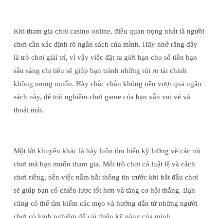
Khi tham gia chơi casino online, điều quan trọng nhất là người
chơi cần xác định rõ ngân sách của mình. Hãy nhớ rằng đây
là trò chơi giải trí, vì vậy việc đặt ra giới hạn cho số tiền bạn
sẵn sàng chi tiêu sẽ giúp bạn tránh những rủi ro tài chính
không mong muốn. Hãy chắc chắn không nên vượt quá ngân
sách này, để trải nghiệm chơi game của bạn vẫn vui vẻ và
thoải mái.
Một lời khuyên khác là hãy luôn tìm hiểu kỹ lưỡng về các trò
chơi mà bạn muốn tham gia. Mỗi trò chơi có luật lệ và cách
chơi riêng, nên việc nắm bắt thông tin trước khi bắt đầu chơi
sẽ giúp bạn có chiến lược tốt hơn và tăng cơ hội thắng. Bạn
cũng có thể tìm kiếm các mẹo và hướng dẫn từ những người
chơi có kinh nghiệm để cải thiện kỹ năng của mình.