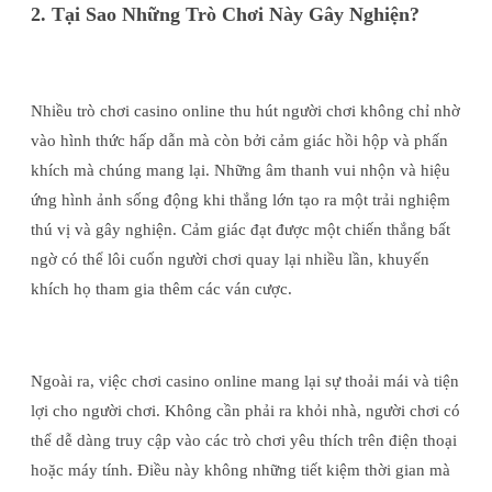
2. Tại Sao Những Trò Chơi Này Gây Nghiện?
Nhiều trò chơi casino online thu hút người chơi không chỉ nhờ
vào hình thức hấp dẫn mà còn bởi cảm giác hồi hộp và phấn
khích mà chúng mang lại. Những âm thanh vui nhộn và hiệu
ứng hình ảnh sống động khi thắng lớn tạo ra một trải nghiệm
thú vị và gây nghiện. Cảm giác đạt được một chiến thắng bất
ngờ có thể lôi cuốn người chơi quay lại nhiều lần, khuyến
khích họ tham gia thêm các ván cược.
Ngoài ra, việc chơi casino online mang lại sự thoải mái và tiện
lợi cho người chơi. Không cần phải ra khỏi nhà, người chơi có
thể dễ dàng truy cập vào các trò chơi yêu thích trên điện thoại
hoặc máy tính. Điều này không những tiết kiệm thời gian mà