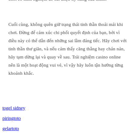
Cuối cùng, không quên giữ trạng thái tinh thần thoải mái khi
chơi. Đừng để cảm xúc chi phối quyết định của bạn, bởi vì
điều này có thể dẫn đến những sai lầm đáng tiếc. Hãy chơi với
tinh thần thư giãn, và nếu cảm thấy căng thẳng hay chán nản,
hãy tạm dừng lại và quay về sau. Trải nghiệm casino online
nên là một hoạt động vui vẻ, vì vậy hãy luôn tận hưởng từng
khoảnh khắc.
togel sidney
piringtoto
gelartoto