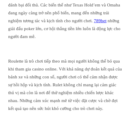
đánh bại đối thủ. Các biến thể như Texas Hold’em và Omaha
đang ngày càng trở nên phổ biến, mang đến những trải
nghiệm tương tác và kịch tính cho người chơi.
789bet
những
giải đấu poker lớn, cơ hội thắng tiền lớn luôn là động lực cho
người đam mê.
Roulette là trò chơi tiếp theo mà mọi người không thể bỏ qua
khi tham gia casino online. Với khả năng dự đoán kết quả của
bánh xe và những con số, người chơi có thể cảm nhận được
sự hồi hộp và kịch tính. Rulet không chỉ mang lại cảm giác
thú vị mà còn là nơi để thử nghiệm nhiều chiến lược khác
nhau. Những cảm xúc mạnh mẽ từ việc đặt cược và chờ đợi
kết quả tạo nên sức hút khó cưỡng cho trò chơi này.