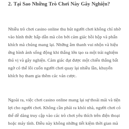
2. Tại Sao Những Trò Chơi Này Gây Nghiện?
Nhiều trò chơi casino online thu hút người chơi không chỉ nhờ
vào hình thức hấp dẫn mà còn bởi cảm giác hồi hộp và phấn
khích mà chúng mang lại. Những âm thanh vui nhộn và hiệu
ứng hình ảnh sống động khi thắng lớn tạo ra một trải nghiệm
thú vị và gây nghiện. Cảm giác đạt được một chiến thắng bất
ngờ có thể lôi cuốn người chơi quay lại nhiều lần, khuyến
khích họ tham gia thêm các ván cược.
Ngoài ra, việc chơi casino online mang lại sự thoải mái và tiện
lợi cho người chơi. Không cần phải ra khỏi nhà, người chơi có
thể dễ dàng truy cập vào các trò chơi yêu thích trên điện thoại
hoặc máy tính. Điều này không những tiết kiệm thời gian mà