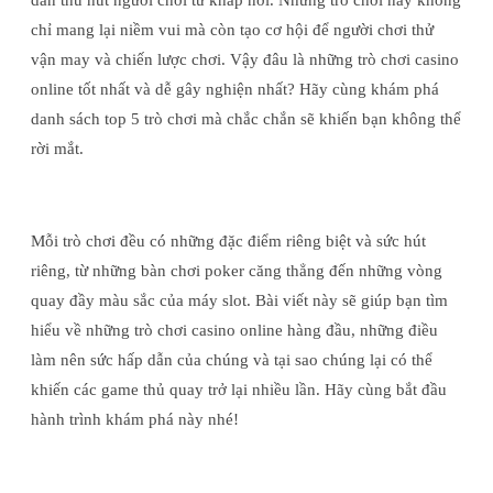
dẫn thu hút người chơi từ khắp nơi. Những trò chơi này không
chỉ mang lại niềm vui mà còn tạo cơ hội để người chơi thử
vận may và chiến lược chơi. Vậy đâu là những trò chơi casino
online tốt nhất và dễ gây nghiện nhất? Hãy cùng khám phá
danh sách top 5 trò chơi mà chắc chắn sẽ khiến bạn không thể
rời mắt.
Mỗi trò chơi đều có những đặc điểm riêng biệt và sức hút
riêng, từ những bàn chơi poker căng thẳng đến những vòng
quay đầy màu sắc của máy slot. Bài viết này sẽ giúp bạn tìm
hiểu về những trò chơi casino online hàng đầu, những điều
làm nên sức hấp dẫn của chúng và tại sao chúng lại có thể
khiến các game thủ quay trở lại nhiều lần. Hãy cùng bắt đầu
hành trình khám phá này nhé!