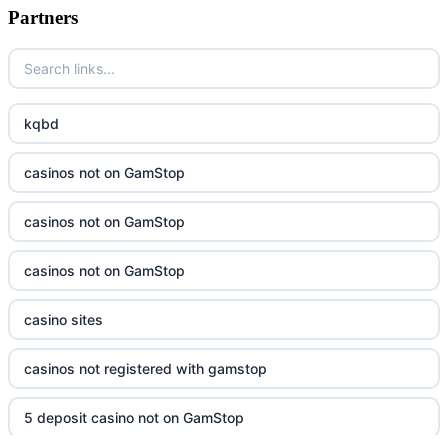
Partners
kqbd
casinos not on GamStop
casinos not on GamStop
casinos not on GamStop
casino sites
casinos not registered with gamstop
5 deposit casino not on GamStop