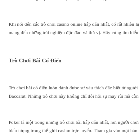
Khi nói đến các trò chơi casino online hấp dẫn nhất, có rất nhiều
mang đến những trải nghiệm độc đáo và thú vị. Hãy cùng tìm hiểu v
Trò Chơi Bài Cổ Điển
Trò chơi bài cổ điển luôn dành được sự yêu thích đặc biệt từ ngườ
Baccarat. Những trò chơi này không chỉ đòi hỏi sự may rủi mà còn 
Poker là một trong những trò chơi bài hấp dẫn nhất, nơi người chơ
biểu tượng trong thế giới casino trực tuyến. Tham gia vào một bàn