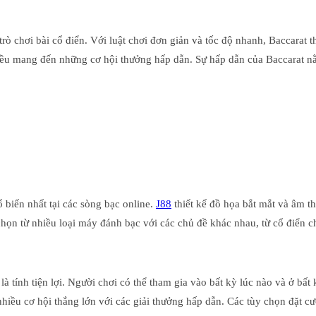
rò chơi bài cổ điển. Với luật chơi đơn giản và tốc độ nhanh, Baccarat t
đều mang đến những cơ hội thưởng hấp dẫn. Sự hấp dẫn của Baccarat nằ
 biến nhất tại các sòng bạc online.
J88
thiết kế đồ họa bắt mắt và âm t
 chọn từ nhiều loại máy đánh bạc với các chủ đề khác nhau, từ cổ điển c
là tính tiện lợi. Người chơi có thể tham gia vào bất kỳ lúc nào và ở bấ
 nhiều cơ hội thắng lớn với các giải thưởng hấp dẫn. Các tùy chọn đặt c