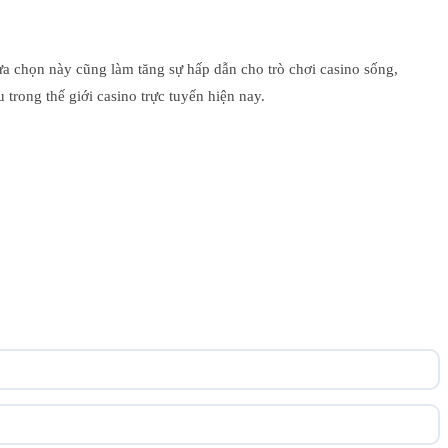
ựa chọn này cũng làm tăng sự hấp dẫn cho trò chơi casino sống,
trong thế giới casino trực tuyến hiện nay.