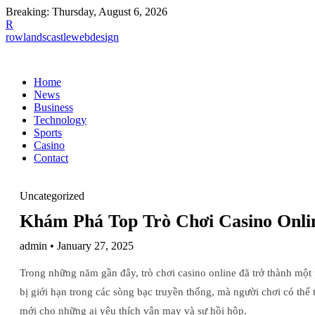
Breaking:
Thursday, August 6, 2026
R
rowlandscastlewebdesign
Home
News
Business
Technology
Sports
Casino
Contact
Uncategorized
Khám Phá Top Trò Chơi Casino Onli
admin • January 27, 2025
Trong những năm gần đây, trò chơi casino online đã trở thành một p
bị giới hạn trong các sòng bạc truyền thống, mà người chơi có thể
mới cho những ai yêu thích vận may và sự hồi hộp.