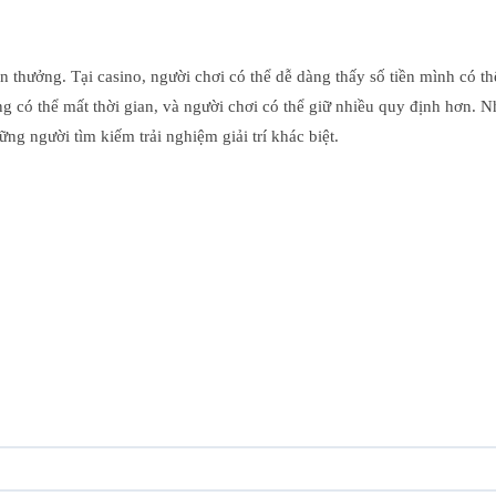
ận thưởng. Tại casino, người chơi có thể dễ dàng thấy số tiền mình có t
ng có thể mất thời gian, và người chơi có thể giữ nhiều quy định hơn. 
ng người tìm kiếm trải nghiệm giải trí khác biệt.