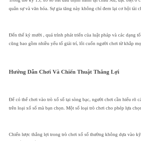
Trong thế kỷ 15, xổ số bắt đầu thịnh hành tại châu Âu, đặc biệt 
quân sự và văn hóa. Sự gia tăng này không chỉ đem lại cơ hội tài
Đến thế kỷ mười , quá trình phát triển của luật pháp và các dạng 
cũng bao gồm nhiều yếu tố giải trí, lôi cuốn người chơi từ khắp mọi
Hướng Dẫn Chơi Và Chiến Thuật Thắng Lợi
Để có thể chơi vào trò xổ số tại sòng bạc, người chơi cần hiểu rõ 
trên loại xổ số mà bạn chọn. Một số loại trò chơi cho phép lựa chọn
Chiến lược thắng lợi trong trò chơi xổ số thường không dựa vào k