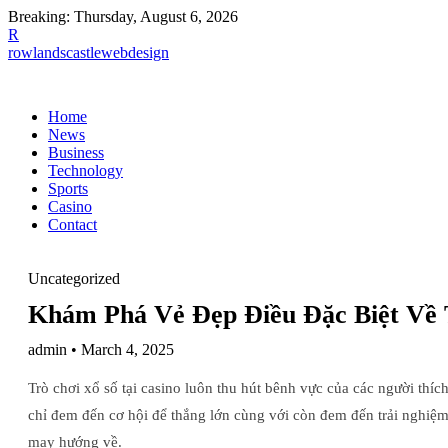
Breaking:
Thursday, August 6, 2026
R
rowlandscastlewebdesign
Home
News
Business
Technology
Sports
Casino
Contact
Uncategorized
Khám Phá Vẻ Đẹp Điều Đặc Biệt Về 
admin • March 4, 2025
Trò chơi xổ số tại casino luôn thu hút bênh vực của các người thíc
chỉ đem đến cơ hội để thắng lớn cùng với còn đem đến trải nghiệm
may hướng về.