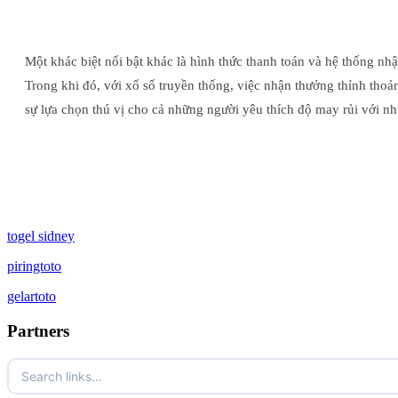
Một khác biệt nổi bật khác là hình thức thanh toán và hệ thống nh
Trong khi đó, với xổ số truyền thống, việc nhận thưởng thỉnh thoả
sự lựa chọn thú vị cho cả những người yêu thích độ may rủi với nhữ
togel sidney
piringtoto
gelartoto
Partners