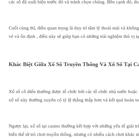
các số đã xuất hiện trước đó và tránh chọn chúng. Bên cạnh đó, t
Cuối cùng thì, điều quan trọng là duy trì tâm lý thoải mái và khôn
vẻ và ổn định , điều này sẽ giúp bạn có những trải nghiệm thú vị tạ
Khác Biệt Giữa Xổ Số Truyền Thống Và Xổ Số Tại C
Xổ số cổ điển thường được tổ chức bởi các tổ chức nhà nước hoặc 
xổ số này thường xuyên có tỷ lệ thắng thấp hơn và kết quả hoàn t
Ngược lại, xổ số tại casino thường kết hợp với những yếu tố giải t
biến thể từ trò chơi truyền thống, nhưng có nhiều cách chơi khác 