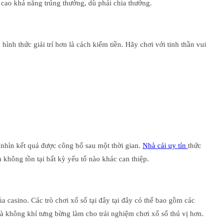
 cao khả năng trúng thưởng, dù phải chia thưởng.
ình thức giải trí hơn là cách kiếm tiền. Hãy chơi với tinh thần vui
 nhìn kết quả được công bố sau một thời gian.
Nhà cái uy tín
thức
không tồn tại bất kỳ yếu tố nào khác can thiệp.
a casino. Các trò chơi xổ số tại đây tại đây có thể bao gồm các
và không khí tưng bừng làm cho trải nghiệm chơi xổ số thú vị hơn.