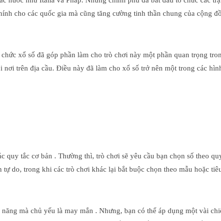
ở các nước như Italia và Pháp. Những chính phủ đã bắt đầu tổ chức các
 chính cho các quốc gia mà cũng tăng cường tinh thần chung của cộng đ
tổ chức xổ số đã góp phần làm cho trò chơi này một phần quan trọng tr
 nơi trên địa cầu. Điều này đã làm cho xổ số trở nên một trong các hình 
các quy tắc cơ bản . Thường thì, trò chơi sẽ yêu cầu bạn chọn số theo q
 tự do, trong khi các trò chơi khác lại bắt buộc chọn theo mẫu hoặc tiêu
ỹ năng mà chủ yếu là may mắn . Nhưng, bạn có thể áp dụng một vài chiế