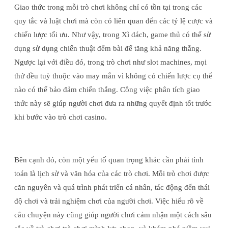
Giao thức trong mỗi trò chơi không chỉ có tồn tại trong các
quy tắc và luật chơi mà còn có liên quan đến các tỷ lệ cược và
chiến lược tối ưu. Như vậy, trong Xì dách, game thủ có thể sử
dụng sử dụng chiến thuật đếm bài để tăng khả năng thắng.
Ngược lại với điều đó, trong trò chơi như slot machines, mọi
thứ đều tuỳ thuộc vào may mắn vì không có chiến lược cụ thể
nào có thể bảo đảm chiến thắng. Công việc phân tích giao
thức này sẽ giúp người chơi đưa ra những quyết định tốt trước
khi bước vào trò chơi casino.
Bên cạnh đó, còn một yếu tố quan trọng khác cần phải tính
toán là lịch sử và văn hóa của các trò chơi. Mỗi trò chơi được
căn nguyên và quá trình phát triển cá nhân, tác động đến thái
độ chơi và trải nghiệm chơi của người chơi. Việc hiểu rõ về
câu chuyện này cũng giúp người chơi cảm nhận một cách sâu