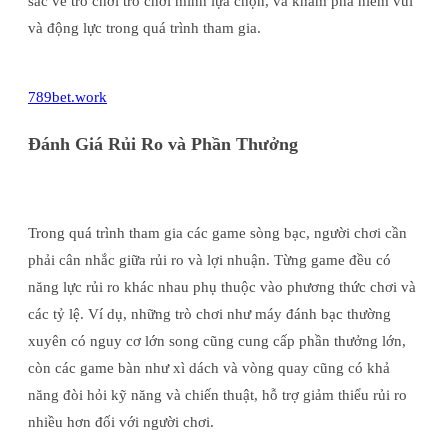
sắc về trò chơi trò chơi mình lựa chọn, và khám phá niềm vui
và động lực trong quá trình tham gia.
789bet.work
Đánh Giá Rủi Ro và Phần Thưởng
Trong quá trình tham gia các game sòng bạc, người chơi cần
phải cân nhắc giữa rủi ro và lợi nhuận. Từng game đều có
năng lực rủi ro khác nhau phụ thuộc vào phương thức chơi và
các tỷ lệ. Ví dụ, những trò chơi như máy đánh bạc thường
xuyên có nguy cơ lớn song cũng cung cấp phần thưởng lớn,
còn các game bàn như xì dách và vòng quay cũng có khả
năng đòi hỏi kỹ năng và chiến thuật, hỗ trợ giảm thiểu rủi ro
nhiều hơn đối với người chơi.