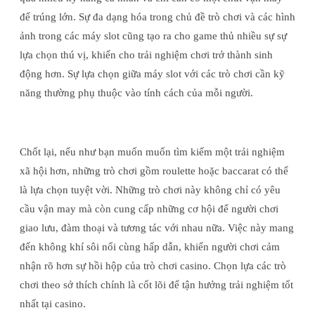
để trúng lớn. Sự đa dạng hóa trong chủ đề trò chơi và các hình
ảnh trong các máy slot cũng tạo ra cho game thủ nhiều sự sự
lựa chọn thú vị, khiến cho trải nghiệm chơi trở thành sinh
động hơn. Sự lựa chọn giữa máy slot với các trò chơi cần kỹ
năng thường phụ thuộc vào tính cách của mỗi người.
Chốt lại, nếu như bạn muốn muốn tìm kiếm một trải nghiệm
xã hội hơn, những trò chơi gồm roulette hoặc baccarat có thể
là lựa chọn tuyệt vời. Những trò chơi này không chỉ có yêu
cầu vận may mà còn cung cấp những cơ hội để người chơi
giao lưu, đàm thoại và tương tác với nhau nữa. Việc này mang
đến không khí sôi nổi cùng hấp dẫn, khiến người chơi cảm
nhận rõ hơn sự hồi hộp của trò chơi casino. Chọn lựa các trò
chơi theo sở thích chính là cốt lõi để tận hưởng trải nghiệm tốt
nhất tại casino.