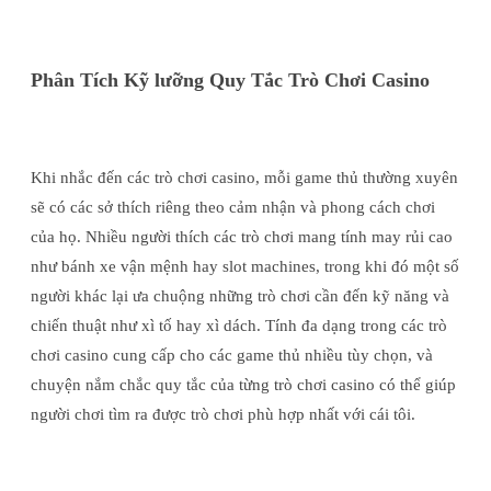
Phân Tích Kỹ lưỡng Quy Tắc Trò Chơi Casino
Khi nhắc đến các trò chơi casino, mỗi game thủ thường xuyên
sẽ có các sở thích riêng theo cảm nhận và phong cách chơi
của họ. Nhiều người thích các trò chơi mang tính may rủi cao
như bánh xe vận mệnh hay slot machines, trong khi đó một số
người khác lại ưa chuộng những trò chơi cần đến kỹ năng và
chiến thuật như xì tố hay xì dách. Tính đa dạng trong các trò
chơi casino cung cấp cho các game thủ nhiều tùy chọn, và
chuyện nắm chắc quy tắc của từng trò chơi casino có thể giúp
người chơi tìm ra được trò chơi phù hợp nhất với cái tôi.