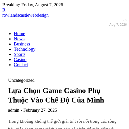
Breaking:
Friday, August 7, 2026
R
rowlandscastlewebdesign
Fri
Aug 7, 2026
Home
News
Business
Technology
Sports
Casino
Contact
Uncategorized
Lựa Chọn Game Casino Phụ
Thuộc Vào Chế Độ Của Mình
admin • February 27, 2025
Trong khoảng không thế giới giải trí t sôi nổi trong các sòng