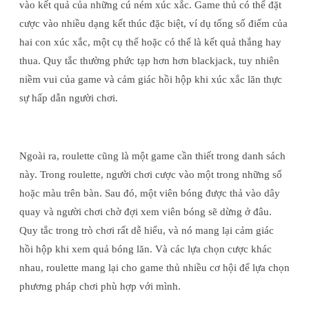
vào kết quả của những cú ném xúc xắc. Game thủ có thể đặt
cược vào nhiều dạng kết thúc đặc biệt, ví dụ tổng số điểm của
hai con xúc xắc, một cụ thể hoặc có thể là kết quả thắng hay
thua. Quy tắc thường phức tạp hơn hơn blackjack, tuy nhiên
niềm vui của game và cảm giác hồi hộp khi xúc xắc lăn thực
sự hấp dẫn người chơi.
Ngoài ra, roulette cũng là một game cần thiết trong danh sách
này. Trong roulette, người chơi cược vào một trong những số
hoặc màu trên bàn. Sau đó, một viên bóng được thả vào dây
quay và người chơi chờ đợi xem viên bóng sẽ dừng ở đâu.
Quy tắc trong trò chơi rất dễ hiểu, và nó mang lại cảm giác
hồi hộp khi xem quả bóng lăn. Và các lựa chọn cược khác
nhau, roulette mang lại cho game thủ nhiều cơ hội để lựa chọn
phương pháp chơi phù hợp với mình.