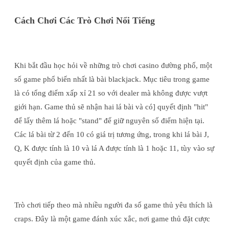
Cách Chơi Các Trò Chơi Nổi Tiếng
Khi bắt đầu học hỏi về những trò chơi casino đường phố, một
số game phổ biến nhất là bài blackjack. Mục tiêu trong game
là có tổng điểm xấp xỉ 21 so với dealer mà không được vượt
giới hạn. Game thủ sẽ nhận hai lá bài và có] quyết định "hit"
để lấy thêm lá hoặc "stand" để giữ nguyên số điểm hiện tại.
Các lá bài từ 2 đến 10 có giá trị tương ứng, trong khi lá bài J,
Q, K được tính là 10 và lá A được tính là 1 hoặc 11, tùy vào sự
quyết định của game thủ.
Trò chơi tiếp theo mà nhiều người đa số game thủ yêu thích là
craps. Đây là một game đánh xúc xắc, nơi game thủ đặt cược