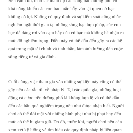
Bên cạnh đó, thao tác tham dự các sòng bạc đường phố có
khả năng khiến các con bạc mắc bẫy vào tật quen cờ bạc
không có lợi. Không có quy định và sự kiểm soát cứng nhắc
nghiêm ngặt thời gian tại những sòng bạc hợp pháp, các con
bạc dễ dàng rơi vào cạm bẫy của cờ bạc mà không hề nhận ra
mức độ nghiêm trọng. Điều này có thể dẫn đến gây ra các hệ
quả trong mặt tài chính và tinh thần, làm ảnh hưởng đến cuộc
sống riêng tư và gia đình.
Cuối cùng, việc tham gia vào những sự kiện này cũng có thể
gây nên các rắc rối về pháp lý. Tại các quốc gia, những hoạt
động cá cược trên đường phố là không hợp lệ và có thể dẫn
đến các hậu quả nghiêm trọng nếu như được nhận biết. Người
chơi có thể đối mặt với những hình phạt như bị phạt hay đến
mức có thể bị giam giữ. Do đó, trước khi, người chơi nên cần
xem xét kỹ lưỡng và tìm hiểu các quy định pháp lý liên quan