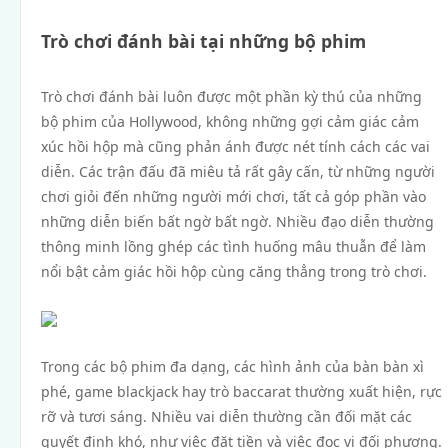
Trò chơi đánh bài tại những bộ phim
Trò chơi đánh bài luôn được một phần kỳ thú của những
bộ phim của Hollywood, không những gợi cảm giác cảm
xúc hồi hộp mà cũng phản ánh được nét tính cách các vai
diễn. Các trận đấu đã miêu tả rất gây cấn, từ những người
chơi giỏi đến những người mới chơi, tất cả góp phần vào
những diễn biến bất ngờ bất ngờ. Nhiều đạo diễn thường
thông minh lồng ghép các tình huống mâu thuẫn để làm
nổi bật cảm giác hồi hộp cùng căng thẳng trong trò chơi.
Trong các bộ phim đa dạng, các hình ảnh của bàn bàn xì
phé, game blackjack hay trò baccarat thường xuất hiện, rực
rỡ và tươi sáng. Nhiều vai diễn thường cần đối mặt các
quyết định khó, như việc đặt tiền và việc đọc vị đối phương.