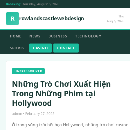
Breaking:
Thursday, August 6, 2026
Thu
R
rowlandscastlewebdesign
Aug 6, 2026
HOME
NEWS
BUSINESS
TECHNOLOGY
SPORTS
CASINO
CONTACT
UNCATEGORIZED
Những Trò Chơi Xuất Hiện
Trong Những Phim tại
Hollywood
admin • February 27, 2025
Ở trong vùng trời hội họa Hollywood, những trò chơi casino