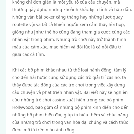
không chỉ đơn giản là một yếu tố của câu chuyện, mà
thường gây dựng những khoảnh khắc kịch tính và hấp dẫn.
Những ván bài poker căng thẳng hay những lượt quay
roulette vội vã tất cả khiến người xem cảm thấy hồi hộp,
giống như|như thể họ cũng đang tham gia cược cùng các
nhân vật trong phim. Những trò chơi này trở thành hình
mẫu của cảm xúc, mạo hiểm và đôi lúc là cả nỗi đấu trí
giữa các cá tính.
Khi các bộ phim khác nhau từ thể loại hành động, tâm lý
cho đến hài hước cũng sử dụng các trò giải trí casino, ta
thấy được tác động của các trò chơi trong việc xây dựng
câu chuyện và phát triển nhân vật. Bài viết này sẽ nghiên
cứu những trò chơi casino xuất hiện trong các bộ phim
Hollywood, bao gồm cả những bộ phim kinh điển cho đến
những bộ phim hiện đại, giúp ta hiểu thêm về chức năng
của những trò chơi trong văn hóa đại chúng và cách thức
được mô tả trên màn ảnh rộng.