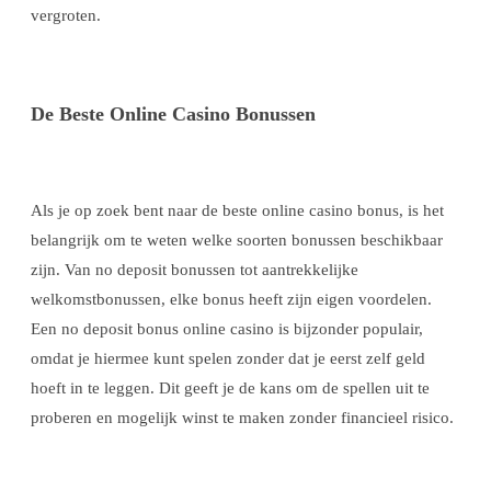
vergroten.
De Beste Online Casino Bonussen
Als je op zoek bent naar de beste online casino bonus, is het
belangrijk om te weten welke soorten bonussen beschikbaar
zijn. Van no deposit bonussen tot aantrekkelijke
welkomstbonussen, elke bonus heeft zijn eigen voordelen.
Een no deposit bonus online casino is bijzonder populair,
omdat je hiermee kunt spelen zonder dat je eerst zelf geld
hoeft in te leggen. Dit geeft je de kans om de spellen uit te
proberen en mogelijk winst te maken zonder financieel risico.