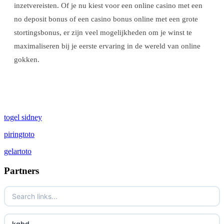
inzetvereisten. Of je nu kiest voor een online casino met een
no deposit bonus of een casino bonus online met een grote
stortingsbonus, er zijn veel mogelijkheden om je winst te
maximaliseren bij je eerste ervaring in de wereld van online
gokken.
togel sidney
piringtoto
gelartoto
Partners
kqbd