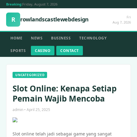
Breaking:
Friday, August 7, 2026
Fri
R
rowlandscastlewebdesign
Aug 7, 2026
HOME
NEWS
BUSINESS
TECHNOLOGY
SPORTS
CASINO
CONTACT
UNCATEGORIZED
Slot Online: Kenapa Setiap
Pemain Wajib Mencoba
admin • April 25, 2025
Slot online telah jadi sebagai game yang sangat