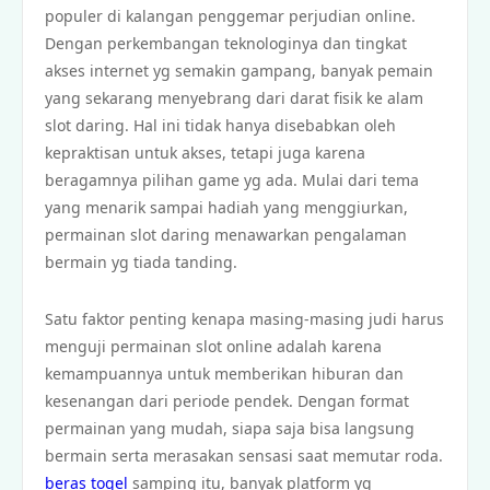
populer di kalangan penggemar perjudian online.
Dengan perkembangan teknologinya dan tingkat
akses internet yg semakin gampang, banyak pemain
yang sekarang menyebrang dari darat fisik ke alam
slot daring. Hal ini tidak hanya disebabkan oleh
kepraktisan untuk akses, tetapi juga karena
beragamnya pilihan game yg ada. Mulai dari tema
yang menarik sampai hadiah yang menggiurkan,
permainan slot daring menawarkan pengalaman
bermain yg tiada tanding.
Satu faktor penting kenapa masing-masing judi harus
menguji permainan slot online adalah karena
kemampuannya untuk memberikan hiburan dan
kesenangan dari periode pendek. Dengan format
permainan yang mudah, siapa saja bisa langsung
bermain serta merasakan sensasi saat memutar roda.
beras togel
samping itu, banyak platform yg