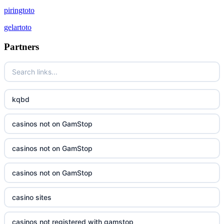
piringtoto
gelartoto
Partners
kqbd
casinos not on GamStop
casinos not on GamStop
casinos not on GamStop
casino sites
casinos not registered with gamstop