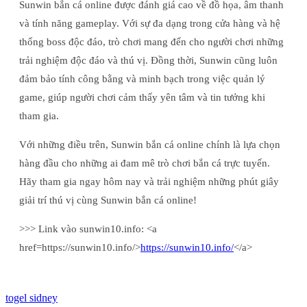
Sunwin bắn cá online được đánh giá cao về đồ họa, âm thanh
và tính năng gameplay. Với sự đa dạng trong cửa hàng và hệ
thống boss độc đáo, trò chơi mang đến cho người chơi những
trải nghiệm độc đáo và thú vị. Đồng thời, Sunwin cũng luôn
đảm bảo tính công bằng và minh bạch trong việc quản lý
game, giúp người chơi cảm thấy yên tâm và tin tưởng khi
tham gia.
Với những điều trên, Sunwin bắn cá online chính là lựa chọn
hàng đầu cho những ai đam mê trò chơi bắn cá trực tuyến.
Hãy tham gia ngay hôm nay và trải nghiệm những phút giây
giải trí thú vị cùng Sunwin bắn cá online!
>>> Link vào sunwin10.info: <a
href=https://sunwin10.info/>
https://sunwin10.info/
</a>
togel sidney