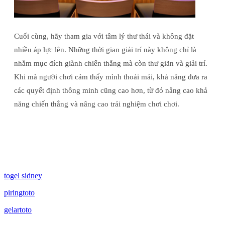
Cuối cùng, hãy tham gia với tâm lý thư thái và không đặt
nhiều áp lực lên. Những thời gian giải trí này không chỉ là
nhằm mục đích giành chiến thắng mà còn thư giãn và giải trí.
Khi mà người chơi cảm thấy mình thoải mái, khả năng đưa ra
các quyết định thông minh cũng cao hơn, từ đó nâng cao khả
năng chiến thắng và nâng cao trải nghiệm chơi chơi.
togel sidney
piringtoto
gelartoto