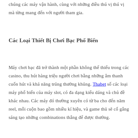
chúng các máy vận hành, cùng với những điều thú vị thú vị
mà từng mang đến với người tham gia.
Các Loại Thiết Bị Chơi Bạc Phổ Biến
Máy chơi bạc đã trở thành một phần không thể thiếu trong các
casino, thu hút hàng triệu người chơi bằng những âm thanh
cuốn hút và khả năng trúng thưởng khủng.
Thabet
số các loại
máy phổ biến của máy slot, có đa dạng kiểu dáng và chủ đề
khác nhau. Các máy đó thường xuyên có từ ba cho đến năm
reel, mỗi cuộn bao gồm nhiều kí hiệu, và game thủ sẽ cố gắng
sáng tạo những combinations thắng để được thưởng.