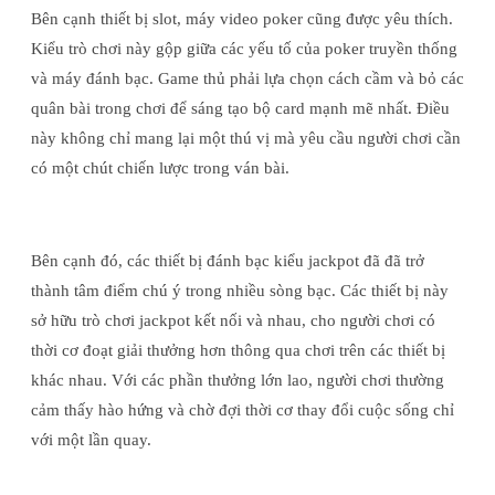
Bên cạnh thiết bị slot, máy video poker cũng được yêu thích.
Kiểu trò chơi này gộp giữa các yếu tố của poker truyền thống
và máy đánh bạc. Game thủ phải lựa chọn cách cầm và bỏ các
quân bài trong chơi để sáng tạo bộ card mạnh mẽ nhất. Điều
này không chỉ mang lại một thú vị mà yêu cầu người chơi cần
có một chút chiến lược trong ván bài.
Bên cạnh đó, các thiết bị đánh bạc kiểu jackpot đã đã trở
thành tâm điểm chú ý trong nhiều sòng bạc. Các thiết bị này
sở hữu trò chơi jackpot kết nối và nhau, cho người chơi có
thời cơ đoạt giải thưởng hơn thông qua chơi trên các thiết bị
khác nhau. Với các phần thưởng lớn lao, người chơi thường
cảm thấy hào hứng và chờ đợi thời cơ thay đổi cuộc sống chỉ
với một lần quay.