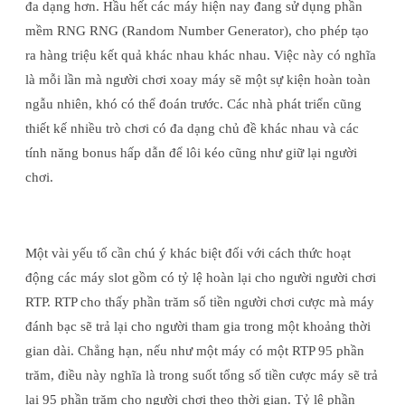
đa dạng hơn. Hầu hết các máy hiện nay đang sử dụng phần
mềm RNG RNG (Random Number Generator), cho phép tạo
ra hàng triệu kết quả khác nhau khác nhau. Việc này có nghĩa
là mỗi lần mà người chơi xoay máy sẽ một sự kiện hoàn toàn
ngẫu nhiên, khó có thể đoán trước. Các nhà phát triển cũng
thiết kế nhiều trò chơi có đa dạng chủ đề khác nhau và các
tính năng bonus hấp dẫn để lôi kéo cũng như giữ lại người
chơi.
Một vài yếu tố cần chú ý khác biệt đối với cách thức hoạt
động các máy slot gồm có tỷ lệ hoàn lại cho người người chơi
RTP. RTP cho thấy phần trăm số tiền người chơi cược mà máy
đánh bạc sẽ trả lại cho người tham gia trong một khoảng thời
gian dài. Chẳng hạn, nếu như một máy có một RTP 95 phần
trăm, điều này nghĩa là trong suốt tổng số tiền cược máy sẽ trả
lại 95 phần trăm cho người chơi theo thời gian. Tỷ lệ phần