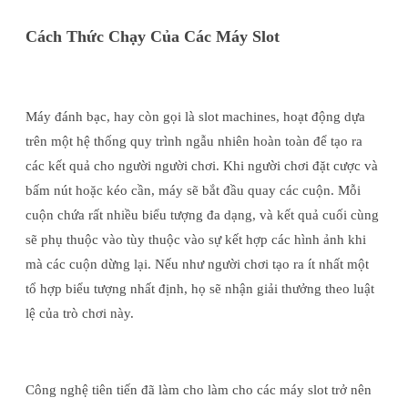
Cách Thức Chạy Của Các Máy Slot
Máy đánh bạc, hay còn gọi là slot machines, hoạt động dựa
trên một hệ thống quy trình ngẫu nhiên hoàn toàn để tạo ra
các kết quả cho người người chơi. Khi người chơi đặt cược và
bấm nút hoặc kéo cần, máy sẽ bắt đầu quay các cuộn. Mỗi
cuộn chứa rất nhiều biểu tượng đa dạng, và kết quả cuối cùng
sẽ phụ thuộc vào tùy thuộc vào sự kết hợp các hình ảnh khi
mà các cuộn dừng lại. Nếu như người chơi tạo ra ít nhất một
tổ hợp biểu tượng nhất định, họ sẽ nhận giải thưởng theo luật
lệ của trò chơi này.
Công nghệ tiên tiến đã làm cho làm cho các máy slot trở nên