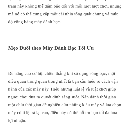
trăm này không thể đảm bảo đối với mỗi lượt lượt chơi, nhưng
mà nó có thể cung cấp một cái nhìn tổng quát chung về mức
độ công bằng máy đánh bạc.
Mẹo Đuổi theo Máy Đánh Bạc Tối Ưu
Để nâng cao cơ hội chiến thắng khi sử dụng sòng bạc, một
điều quan trọng quan trọng nhất là bạn cần hiểu rõ cách vận
hành của các máy này. Hiểu những luật lệ và luật chơi giúp
người chơi đưa ra quyết định sáng suốt. Nên dành thời gian
một chút thời gian để nghiên cứu những kiểu máy và lựa chọn
máy có tỉ lệ trả lại cao, điều này có thể hỗ trợ bạn tối đa hóa
lợi nhuận.