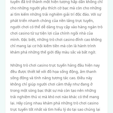
tuyến đã trở thành một hiện tượng hấp dẫn không chỉ
cho những người yêu thích cờ bạc mà còn cho những
ai tìm kiếm những trải nghiệm giải trí độc đáo. Với sự
phát triển nhanh chóng của nền tảng trực tuyến,
người chơi có thể dễ dàng truy cập vào hàng ngàn trò
chơi casino từ sự tiện lợi của chính ngôi nhà của
mình. Đặc biệt, những trò chơi casino đỉnh cao không
chỉ mang lại cơ hội kiếm tiền mà còn là hành trình
khám phá những thế giới đầy màu sắc và bất ngờ.
Những trò chơi casino trực tuyến hàng đầu hiện nay
đều được thiết kế với đồ họa sống động, âm thanh
sống động và tính năng tương tác cao. Điều này
không chỉ giúp người chơi cảm thấy như đang ở
trong một sòng bạc thật sự mà còn tạo nên những
trải nghiệm thú vị mà khó nơi nào khác có thể mang
lại. Hãy cùng nhau khám phá những trò chơi casino
trực tuyến tốt nhất và tìm hiểu lý do tại sao chúng lại