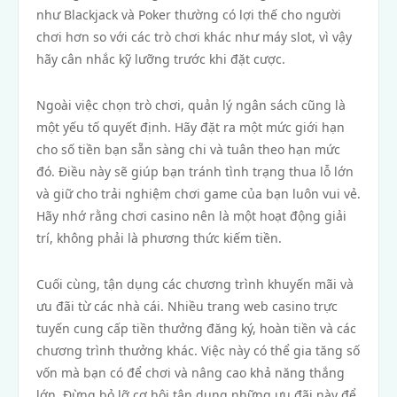
như Blackjack và Poker thường có lợi thế cho người
chơi hơn so với các trò chơi khác như máy slot, vì vậy
hãy cân nhắc kỹ lưỡng trước khi đặt cược.
Ngoài việc chọn trò chơi, quản lý ngân sách cũng là
một yếu tố quyết định. Hãy đặt ra một mức giới hạn
cho số tiền bạn sẵn sàng chi và tuân theo hạn mức
đó. Điều này sẽ giúp bạn tránh tình trạng thua lỗ lớn
và giữ cho trải nghiệm chơi game của bạn luôn vui vẻ.
Hãy nhớ rằng chơi casino nên là một hoạt động giải
trí, không phải là phương thức kiếm tiền.
Cuối cùng, tận dụng các chương trình khuyến mãi và
ưu đãi từ các nhà cái. Nhiều trang web casino trực
tuyến cung cấp tiền thưởng đăng ký, hoàn tiền và các
chương trình thưởng khác. Việc này có thể gia tăng số
vốn mà bạn có để chơi và nâng cao khả năng thắng
lớn. Đừng bỏ lỡ cơ hội tận dụng những ưu đãi này để