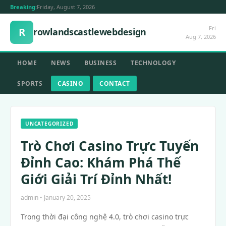
Breaking:
Friday, August 7, 2026
Fri
R
rowlandscastlewebdesign
Aug 7, 2026
HOME
NEWS
BUSINESS
TECHNOLOGY
SPORTS
CASINO
CONTACT
UNCATEGORIZED
Trò Chơi Casino Trực Tuyến
Đỉnh Cao: Khám Phá Thế
Giới Giải Trí Đỉnh Nhất!
admin • January 20, 2025
Trong thời đại công nghệ 4.0, trò chơi casino trực