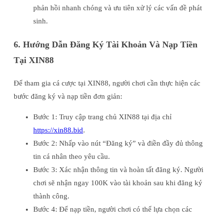
phản hồi nhanh chóng và ưu tiên xử lý các vấn đề phát
sinh.
6. Hướng Dẫn Đăng Ký Tài Khoản Và Nạp Tiền
Tại XIN88
Để tham gia cá cược tại XIN88, người chơi cần thực hiện các
bước đăng ký và nạp tiền đơn giản:
Bước 1: Truy cập trang chủ XIN88 tại địa chỉ
https://xin88.bid
.
Bước 2: Nhấp vào nút “Đăng ký” và điền đầy đủ thông
tin cá nhân theo yêu cầu.
Bước 3: Xác nhận thông tin và hoàn tất đăng ký. Người
chơi sẽ nhận ngay 100K vào tài khoản sau khi đăng ký
thành công.
Bước 4: Để nạp tiền, người chơi có thể lựa chọn các