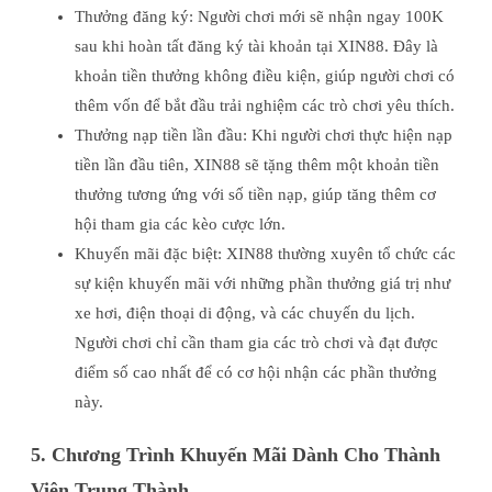
Thưởng đăng ký: Người chơi mới sẽ nhận ngay 100K
sau khi hoàn tất đăng ký tài khoản tại XIN88. Đây là
khoản tiền thưởng không điều kiện, giúp người chơi có
thêm vốn để bắt đầu trải nghiệm các trò chơi yêu thích.
Thưởng nạp tiền lần đầu: Khi người chơi thực hiện nạp
tiền lần đầu tiên, XIN88 sẽ tặng thêm một khoản tiền
thưởng tương ứng với số tiền nạp, giúp tăng thêm cơ
hội tham gia các kèo cược lớn.
Khuyến mãi đặc biệt: XIN88 thường xuyên tổ chức các
sự kiện khuyến mãi với những phần thưởng giá trị như
xe hơi, điện thoại di động, và các chuyến du lịch.
Người chơi chỉ cần tham gia các trò chơi và đạt được
điểm số cao nhất để có cơ hội nhận các phần thưởng
này.
5. Chương Trình Khuyến Mãi Dành Cho Thành
Viên Trung Thành