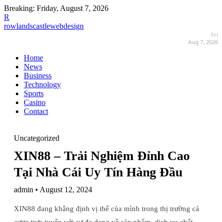
Breaking:
Friday, August 7, 2026
R
rowlandscastlewebdesign
Fri
Aug 7, 2026
Home
News
Business
Technology
Sports
Casino
Contact
Uncategorized
XIN88 – Trải Nghiệm Đỉnh Cao
Tại Nhà Cái Uy Tín Hàng Đầu
admin • August 12, 2024
XIN88 đang khẳng định vị thế của mình trong thị trường cá