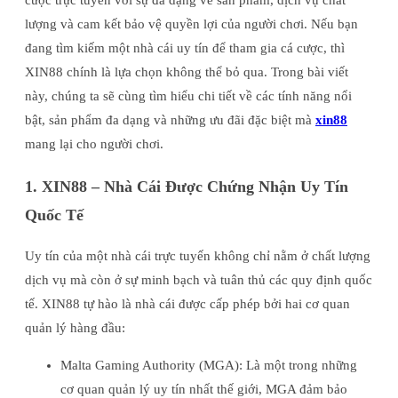
cược trực tuyến với sự đa dạng về sản phẩm, dịch vụ chất
lượng và cam kết bảo vệ quyền lợi của người chơi. Nếu bạn
đang tìm kiếm một nhà cái uy tín để tham gia cá cược, thì
XIN88 chính là lựa chọn không thể bỏ qua. Trong bài viết
này, chúng ta sẽ cùng tìm hiểu chi tiết về các tính năng nổi
bật, sản phẩm đa dạng và những ưu đãi đặc biệt mà
xin88
mang lại cho người chơi.
1. XIN88 – Nhà Cái Được Chứng Nhận Uy Tín
Quốc Tế
Uy tín của một nhà cái trực tuyến không chỉ nằm ở chất lượng
dịch vụ mà còn ở sự minh bạch và tuân thủ các quy định quốc
tế. XIN88 tự hào là nhà cái được cấp phép bởi hai cơ quan
quản lý hàng đầu:
Malta Gaming Authority (MGA): Là một trong những
cơ quan quản lý uy tín nhất thế giới, MGA đảm bảo