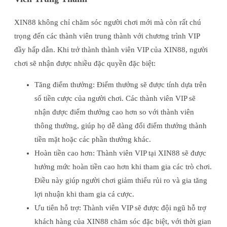
XIN88 không chỉ chăm sóc người chơi mới mà còn rất chú
trọng đến các thành viên trung thành với chương trình VIP
đầy hấp dẫn. Khi trở thành thành viên VIP của XIN88, người
chơi sẽ nhận được nhiều đặc quyền đặc biệt:
Tăng điểm thưởng: Điểm thưởng sẽ được tính dựa trên
số tiền cược của người chơi. Các thành viên VIP sẽ
nhận được điểm thưởng cao hơn so với thành viên
thông thường, giúp họ dễ dàng đổi điểm thưởng thành
tiền mặt hoặc các phần thưởng khác.
Hoàn tiền cao hơn: Thành viên VIP tại XIN88 sẽ được
hưởng mức hoàn tiền cao hơn khi tham gia các trò chơi.
Điều này giúp người chơi giảm thiểu rủi ro và gia tăng
lợi nhuận khi tham gia cá cược.
Ưu tiên hỗ trợ: Thành viên VIP sẽ được đội ngũ hỗ trợ
khách hàng của XIN88 chăm sóc đặc biệt, với thời gian