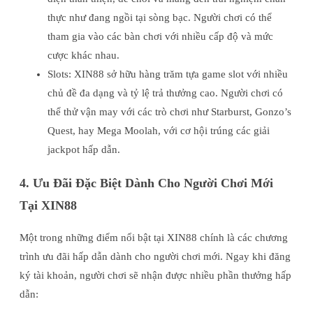
thực như đang ngồi tại sòng bạc. Người chơi có thể
tham gia vào các bàn chơi với nhiều cấp độ và mức
cược khác nhau.
Slots: XIN88 sở hữu hàng trăm tựa game slot với nhiều
chủ đề đa dạng và tỷ lệ trả thưởng cao. Người chơi có
thể thử vận may với các trò chơi như Starburst, Gonzo’s
Quest, hay Mega Moolah, với cơ hội trúng các giải
jackpot hấp dẫn.
4. Ưu Đãi Đặc Biệt Dành Cho Người Chơi Mới
Tại XIN88
Một trong những điểm nổi bật tại XIN88 chính là các chương
trình ưu đãi hấp dẫn dành cho người chơi mới. Ngay khi đăng
ký tài khoản, người chơi sẽ nhận được nhiều phần thưởng hấp
dẫn: