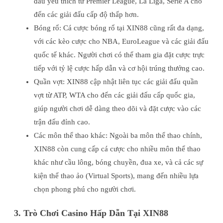
đấu yêu thích từ Premier League, La Liga, Serie A cho
đến các giải đấu cấp độ thấp hơn.
Bóng rổ: Cá cược bóng rổ tại XIN88 cũng rất đa dạng,
với các kèo cược cho NBA, EuroLeague và các giải đấu
quốc tế khác. Người chơi có thể tham gia đặt cược trực
tiếp với tỷ lệ cược hấp dẫn và cơ hội trúng thưởng cao.
Quần vợt: XIN88 cập nhật liên tục các giải đấu quần
vợt từ ATP, WTA cho đến các giải đấu cấp quốc gia,
giúp người chơi dễ dàng theo dõi và đặt cược vào các
trận đấu đỉnh cao.
Các môn thể thao khác: Ngoài ba môn thể thao chính,
XIN88 còn cung cấp cá cược cho nhiều môn thể thao
khác như cầu lông, bóng chuyền, đua xe, và cả các sự
kiện thể thao ảo (Virtual Sports), mang đến nhiều lựa
chọn phong phú cho người chơi.
3. Trò Chơi Casino Hấp Dẫn Tại XIN88